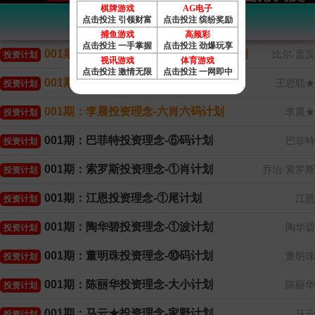
棋牌游戏
AG电子
香港赛马会投资计划
点击投注 引领财富
点击投注 缤纷奖励
捕鱼游戏
高频彩
点击投注 一手掌握
点击投注 劲爆玩享
001期：比尔盖茨投资理念-18码中特计划
比尔·盖茨
投资计划
视讯游戏
体育游戏
点击投注 激情无限
点击投注 一网即中
001期：王思聪投资理念-四肖一码计划
王思聪★
投资计划
001期：李晨投资理念-六肖六码计划
李晨★
投资计划
001期：巴菲特投资理念-⑥码计划
巴菲特
投资计划
001期：索罗斯投资理念-①肖计划
乔治·索罗斯
投资计划
001期：江恩投资理念-①尾计划
江恩
投资计划
001期：陶华碧投资理念-①波计划
陶华碧
投资计划
001期：董明珠投资理念-⑩码计划
董明珠
投资计划
001期：陈丽华投资理念-大小计划
陈丽华
投资计划
001期：马云★投资理念-家野计划
马云
投资计划