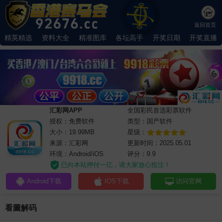
返回首页
精英精选
资料大全
精准图库
各坛高手
开奖日期
开奖直播
汇彩网APP
全国彩民首选彩票软件
授权：免费软件
类型：国产软件
大小：19.99MB
星级：
来源：汇彩网
更新时间：2025.05.01
环境：Android/iOS
评分：9.9
已向本站押付一亿，请大家放心投注！
Android下载
IOS下载
访问官网
看圖解码