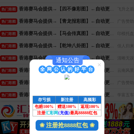
香港赛马会提供→【四不像彩图】←自动更新
飞升之后
热门彩图
香港赛马会提供→【青龙报彩图】←自动更新
广告赞助
热门彩图
香港赛马会提供→【马会传真图】←自动更新
印模托盘
热门彩图
香港赛马会提供→【乾坤八卦图】←自动更新
佳人归来
热门彩图
香港赛马会提供→【平特玄机图】←自动更新
清晰无误
热门彩图
通知公告
×
全
网
公
认
的
好
平
台
香港赛马会提供→【伯乐杀肖图】←自动更新
云南风景
热门彩图
香港赛马会提供→【天线宝宝图】←自动更新
广告赞助
热门彩图
香港赛马会提供→【平特心水图】←自动更新
学富五车
热门彩图
存亏损
新注册
高频彩
包赔100%
赠送100%
返现100%
注册
汇彩网
{充值}
最高88888红包
❀ 注册抢8888红包 ❀