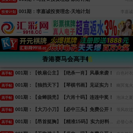
001期：李嘉诚投资理念-天地计划
李嘉诚
投资计划
香港赛马会高手帖
001期：【铁扇公主】【绝杀一肖】风暴来袭！
白色衬衣
高手帖
001期：【独挡天下】【琴棋书画】见证实力！
幽冥鬼火
高手帖
001期：【金蝉脱壳】【六肖十码】连连中奖！
泡沫之夏
高手帖
001期：【大刀小刀】【必中三头】免费公开！
等风吹过
高手帖
001期：【昂首挺胸】【精准15码】实力好料！
必發心水
高手帖