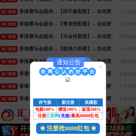
香港赛马会提供→【四不像彩图】←自动更新
飞升之后
热门彩图
香港赛马会提供→【青龙报彩图】←自动更新
广告赞助
热门彩图
香港赛马会提供→【马会传真图】←自动更新
印模托盘
热门彩图
香港赛马会提供→【乾坤八卦图】←自动更新
佳人归来
热门彩图
香港赛马会提供→【平特玄机图】←自动更新
清晰无误
通知公告
热门彩图
×
全
网
公
认
的
好
平
台
香港赛马会提供→【伯乐杀肖图】←自动更新
云南风景
热门彩图
香港赛马会提供→【天线宝宝图】←自动更新
广告赞助
热门彩图
香港赛马会提供→【平特心水图】←自动更新
学富五车
热门彩图
存亏损
新注册
高频彩
包赔100%
赠送100%
返现100%
注册
汇彩网
{充值}
最高88888红包
❀ 注册抢8888红包 ❀