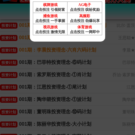
棋牌游戏
AG电子
点击投注 引领财富
点击投注 缤纷奖励
香港赛马会投资计划
捕鱼游戏
高频彩
点击投注 一手掌握
点击投注 劲爆玩享
001期：比尔盖茨投资理念-18码中特计划
比尔·盖茨
投资计划
视讯游戏
体育游戏
点击投注 激情无限
点击投注 一网即中
001期：王思聪投资理念-四肖一码计划
王思聪★
投资计划
001期：李晨投资理念-六肖六码计划
李晨★
投资计划
001期：巴菲特投资理念-⑥码计划
巴菲特
投资计划
001期：索罗斯投资理念-①肖计划
乔治·索罗斯
投资计划
001期：江恩投资理念-①尾计划
江恩
投资计划
001期：陶华碧投资理念-①波计划
陶华碧
投资计划
001期：董明珠投资理念-⑩码计划
董明珠
投资计划
001期：陈丽华投资理念-大小计划
陈丽华
投资计划