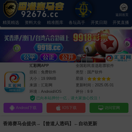
返回首页
精英精选
资料大全
精准图库
各坛高手
开奖日期
开奖直播
汇彩网APP
全国彩民首选彩票软件
授权：免费软件
类型：国产软件
大小：19.99MB
星级：
来源：汇彩网
更新时间：2025.05.01
环境：Android/iOS
评分：9.9
已向本站押付一亿，请大家放心投注！
Android下载
IOS下载
访问官网
香港赛马会提供→【曾道人透码】←自动更新