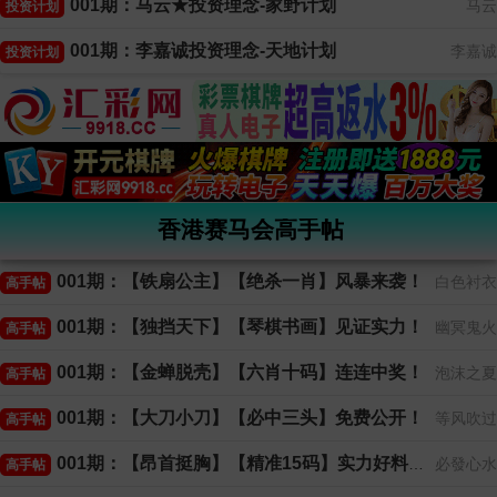
001期：马云★投资理念-家野计划
马云
投资计划
001期：李嘉诚投资理念-天地计划
李嘉诚
投资计划
香港赛马会高手帖
001期：【铁扇公主】【绝杀一肖】风暴来袭！
白色衬衣
高手帖
001期：【独挡天下】【琴棋书画】见证实力！
幽冥鬼火
高手帖
001期：【金蝉脱壳】【六肖十码】连连中奖！
泡沫之夏
高手帖
001期：【大刀小刀】【必中三头】免费公开！
等风吹过
高手帖
001期：【昂首挺胸】【精准15码】实力好料！
必發心水
高手帖