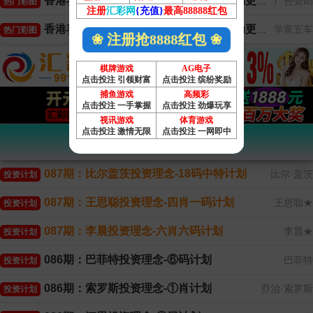
香港赛马会提供→【天线宝宝图】←自动更新
广告赞助
热门彩图
注册
汇彩网
{充值}
最高88888红包
香港赛马会提供→【平特心水图】←自动更新
学富五车
热门彩图
❀ 注册抢8888红包 ❀
棋牌游戏
AG电子
点击投注 引领财富
点击投注 缤纷奖励
捕鱼游戏
高频彩
点击投注 一手掌握
点击投注 劲爆玩享
视讯游戏
体育游戏
点击投注 激情无限
点击投注 一网即中
香港赛马会投资计划
087期：比尔盖茨投资理念-18码中特计划
比尔·盖茨
投资计划
087期：王思聪投资理念-四肖一码计划
王思聪★
投资计划
087期：李晨投资理念-六肖六码计划
李晨★
投资计划
086期：巴菲特投资理念-⑥码计划
巴菲特
投资计划
086期：索罗斯投资理念-①肖计划
乔治·索罗斯
投资计划