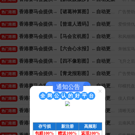
香港赛马会提供→【诸葛神算图】←自动更新
广告赞助
热门彩图
香港赛马会提供→【曾道人透码】←自动更新
爱恨情仇
热门彩图
香港赛马会提供→【马会玄机图】←自动更新
和风细雨
热门彩图
香港赛马会提供→【六合心水报】←自动更新
奔驰宝马
热门彩图
香港赛马会提供→【四不像彩图】←自动更新
飞升之后
热门彩图
香港赛马会提供→【青龙报彩图】←自动更新
广告赞助
热门彩图
香港赛马会提供→【马会传真图】←自动更新
通知公告
印模托盘
热门彩图
×
全
网
公
认
的
好
平
台
香港赛马会提供→【乾坤八卦图】←自动更新
佳人归来
热门彩图
香港赛马会提供→【平特玄机图】←自动更新
清晰无误
热门彩图
香港赛马会提供→【伯乐杀肖图】←自动更新
云南风景
热门彩图
存亏损
新注册
高频彩
包赔100%
赠送100%
返现100%