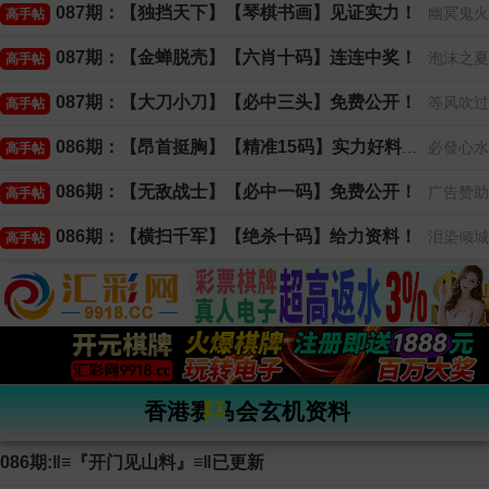
087期：【独挡天下】【琴棋书画】见证实力！
幽冥鬼火
高手帖
087期：【金蝉脱壳】【六肖十码】连连中奖！
泡沫之夏
高手帖
087期：【大刀小刀】【必中三头】免费公开！
等风吹过
高手帖
086期：【昂首挺胸】【精准15码】实力好料！
必發心水
高手帖
086期：【无敌战士】【必中一码】免费公开！
广告赞助
高手帖
086期：【横扫千军】【绝杀十码】给力资料！
泪染倾城
高手帖
香港赛马会玄机资料
086期:‖≡『开门见山料』≡‖已更新