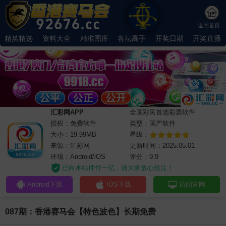
返回首页
精英精选
资料大全
精准图库
各坛高手
开奖日期
开奖直播
汇彩网APP
全国彩民首选彩票软件
授权：免费软件
类型：国产软件
大小：19.99MB
星级：
来源：汇彩网
更新时间：2025.05.01
环境：Android/iOS
评分：9.9
已向本站押付一亿，请大家放心投注！
Android下载
IOS下载
访问官网
087期：香港赛马会【特色波色】长期免费