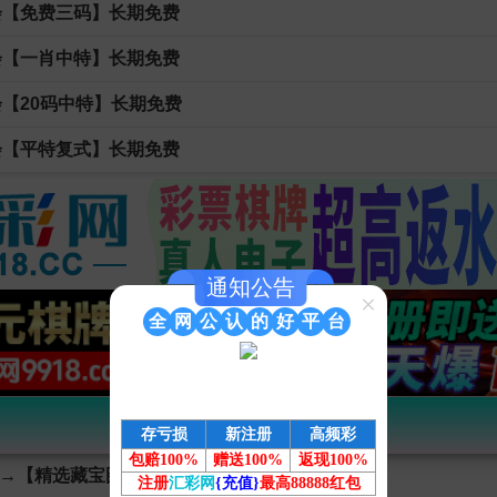
会【免费三码】长期免费
会【一肖中特】长期免费
会【20码中特】长期免费
会【平特复式】长期免费
通知公告
×
全
网
公
认
的
好
平
台
香港赛马会『热门彩图』
存亏损
新注册
高频彩
包赔100%
赠送100%
返现100%
→【精选藏宝图】←自动更新
注册
汇彩网
{充值}
最高88888红包