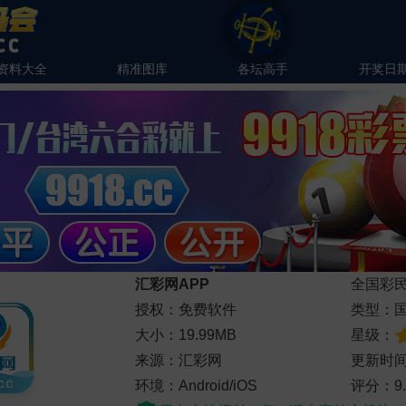
资料大全
精准图库
各坛高手
开奖日
汇彩网APP
全国彩
授权：免费软件
类型：
大小：19.99MB
星级：
来源：汇彩网
更新时间：
环境：Android/iOS
评分：9.