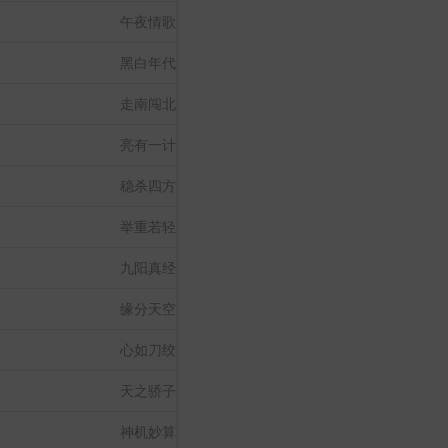
午夜情歌
黑白年代
走南闯北
亮有一计
稳杀四方
举重若轻
九阳真经
缘分天空
心如刀绞
天之骄子
神机妙算