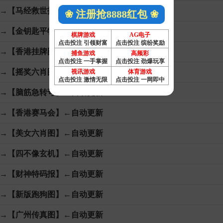
→【马经救世报】←自动更新
❀ 注册抢8888红包 ❀
→【金钥匙平特】←自动更新
棋牌游戏
AG电子
点击投注 引领财富
点击投注 缤纷奖励
→【香港挂牌图】←自动更新
捕鱼游戏
高频彩
点击投注 一手掌握
点击投注 劲爆玩享
→【摇奖六肖图】←自动更新
视讯游戏
体育游戏
点击投注 激情无限
点击投注 一网即中
→【脑筋急转弯】←自动更新
→【香港赛马会】←自动更新
→【美女六肖图】←自动更新
→【四不像玄机】←自动更新
→【财神特码报】←自动更新
→【新版跑狗图】←自动更新
→【广州传真图】←自动更新