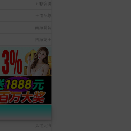
五彩缤纷
王道至尊
南海观音
四海龙王
风过无痕